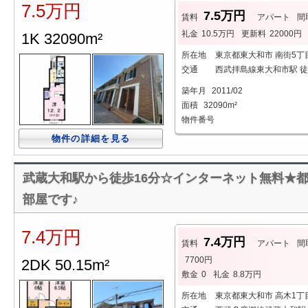
7.5万円
7.5万円
賃料
アパート
間
礼金
10.5万円
更新料
22000円
1K 32090m²
所在地
東京都東大和市 南街5丁
交通
西武拝島線東大和市駅 徒
築年月
2011/02
面積
32090m²
物件番号
物件の詳細を見る
武蔵大和駅から徒歩16分☆インターネット無料★都
部屋です♪
7.4万円
7.4万円
賃料
アパート
間
7700円
2DK 50.15m²
敷金
0
礼金
8.8万円
所在地
東京都東大和市 高木1丁