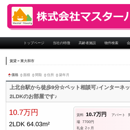
株式会社マスターハウジング
メインメニュー
トップページ
当社の特徴
高齢者施設
物件検索
賃貸 > 東大和市
価格
面積
間取
住所
築年月
上北台駅から徒歩9分☆ペット相談可♪インターネ
2LDKのお部屋です♪
10.7万円
10.7万円
賃料
アパート
場
7700円
2LDK 64.03m²
礼金
2ヶ月