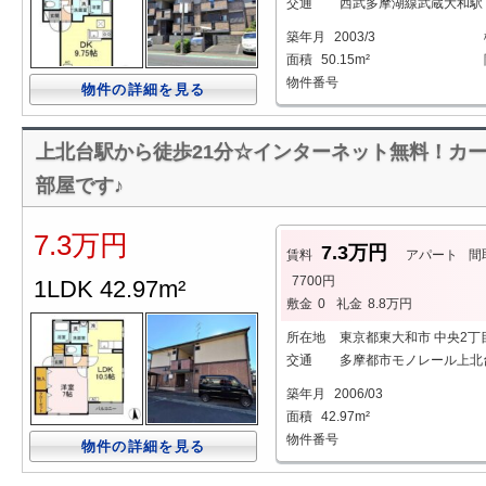
交通
西武多摩湖線武蔵大和駅 
築年月
2003/3
面積
50.15m²
物件番号
物件の詳細を見る
上北台駅から徒歩21分☆インターネット無料！カー
部屋です♪
7.3万円
7.3万円
賃料
アパート
間
7700円
1LDK 42.97m²
敷金
0
礼金
8.8万円
所在地
東京都東大和市 中央2丁
交通
多摩都市モノレール上北台
築年月
2006/03
面積
42.97m²
物件番号
物件の詳細を見る