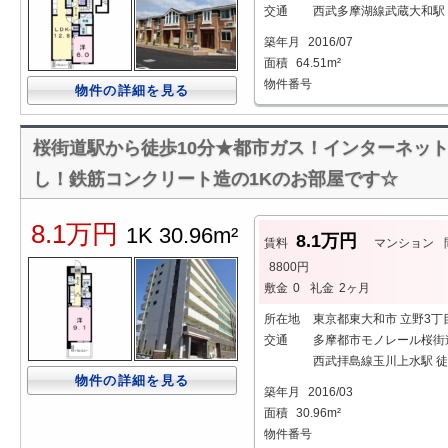
交通
西武多摩湖線武蔵大和駅 
築年月
2016/07
面積
64.51m²
物件番号
物件の詳細を見る
桜街道駅から徒歩10分★都市ガス！インターネッ
し！鉄筋コンクリート造の1Kのお部屋です☆
8.1万円
1K 30.96m²
8.1万円
賃料
マンション
8800円
敷金
0
礼金
2ヶ月
所在地
東京都東大和市 立野3丁
交通
多摩都市モノレール桜街道
西武拝島線玉川上水駅 徒
物件の詳細を見る
築年月
2016/03
面積
30.96m²
物件番号