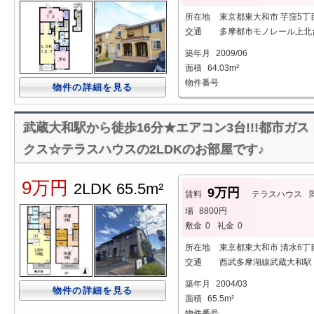
所在地
東京都東大和市 芋窪5丁
交通
多摩都市モノレール上北台
築年月
2009/06
面積
64.03m²
物件番号
物件の詳細を見る
武蔵大和駅から徒歩16分★エアコン3台!!!都市ガ
クス☆テラスハウスの2LDKのお部屋です♪
9万円
2LDK 65.5m²
9万円
賃料
テラスハウス
場
8800円
敷金
0
礼金
0
所在地
東京都東大和市 清水6丁
交通
西武多摩湖線武蔵大和駅 
築年月
2004/03
物件の詳細を見る
面積
65.5m²
物件番号