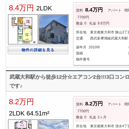
8.4万円
2LDK
8.4万円
賃料
アパート
間
7700円
敷金
0
礼金
9.9万円
所在地
東京都東大和市 狭山3丁
交通
西武多摩湖線武蔵大和駅 
築年月
2010/9
物件の詳細を見る
面積
物件番号
武蔵大和駅から徒歩12分☆エアコン2台!!!3口コンロ
です♪
8.2万円
8.2万円
賃料
アパート
間
7700円
2LDK 64.51m²
敷金
0
礼金
2ヶ月
所在地
東京都東大和市 清水4丁