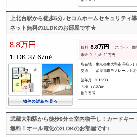
上北台駅から徒歩5分♪セコムホームセキュリティ導入物
ネット無料の1LDKのお部屋です★
8.8万円
8.8万円
賃料
アパート
間
敷金
0
礼金
11万円
1LDK 37.67m²
所在地
東京都東大和市 芋窪5丁
交通
多摩都市モノレール上北台
築年月
2016/03
面積
37.67m²
物件番号
物件の詳細を見る
武蔵大和駅から徒歩9分☆室内物干し！カードキー
無料！オール電化の2LDKのお部屋です♪