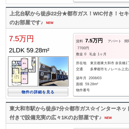
上北台駅から徒歩22分★都市ガス！WIC付き！セキ
のお部屋です♪
NEW
7.5万円
7.5万円
賃料
アパート
間
7700円
2LDK 59.28m²
敷金
0
礼金
1ヶ月
所在地
東京都東大和市 奈良橋1
交通
多摩都市モノレール上北台
築年月
2008/03
面積
59.28m²
物件番号
物件の詳細を見る
東大和市駅から徒歩7分☆都市ガス☆インターネッ
付きで設備充実の広々1Kのお部屋です♪
NEW