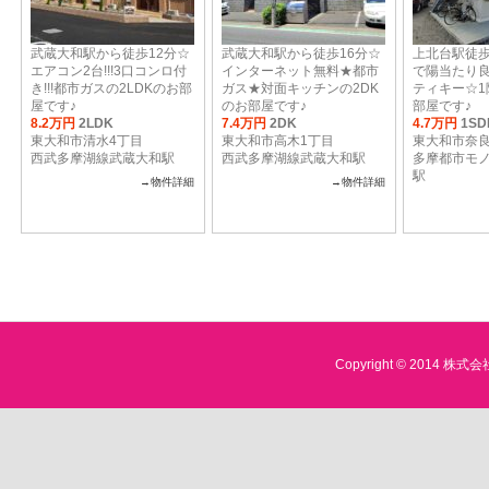
武蔵大和駅から徒歩12分☆
武蔵大和駅から徒歩16分☆
上北台駅徒歩
エアコン2台!!!3口コンロ付
インターネット無料★都市
で陽当たり
き!!!都市ガスの2LDKのお部
ガス★対面キッチンの2DK
ティキー☆1
屋です♪
のお部屋です♪
部屋です♪
8.2万円
2LDK
7.4万円
2DK
4.7万円
1SD
東大和市清水4丁目
東大和市高木1丁目
東大和市奈
西武多摩湖線武蔵大和駅
西武多摩湖線武蔵大和駅
多摩都市モ
駅
→物件詳細
→物件詳細
Copyright © 2014 株