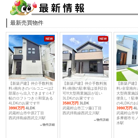
最新売買物件
NEW
NEW
【新築戸建】仲介手数料無
【新築戸建】仲介手数料無
【新築戸建
料♪南向きのバルコニーは2
料♪南側の駐車場は並列2台
料♪全室南向
部屋から出入できます☆4.7
可!!!大型商業施設が近い
大型商業施
帖のロフトつき☆和室ある
3LDKのお家です☆
便良し！駐車
4LDKのお家です!!!
3580万円
3LDK
の4LDKのお家
3990万円
4LDK
武蔵村山市三ツ藤1丁目
3990万円
4
武蔵村山市中原2丁目
西武拝島線西武立川駅
武蔵村山市学
西武拝島線西武立川駅
多摩都市モ
→物件詳細
水駅
→物件詳細