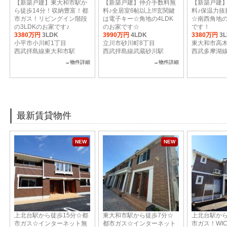
【新築戸建】東大和市駅か
【新築戸建】仲介手数料無
【新築戸建
ら徒歩14分！収納豊富！都
料♪全居室6帖以上!!!玄関鍵
料♪保温力抜
市ガス！リビングイン階段
は電子キー☆角地の4LDK
☆南西角地の
の3LDKのお家です♪
のお家です☆
です！
3380万円
3LDK
3990万円
4LDK
3380万円
3
小平市小川町1丁目
立川市砂川町8丁目
東大和市高木
西武拝島線東大和市駅
西武拝島線武蔵砂川駅
西武多摩湖
→物件詳細
→物件詳細
最新賃貸物件
NEW
NEW
上北台駅から徒歩15分☆都
東大和市駅から徒歩7分☆
上北台駅から
市ガス☆インターネット無
都市ガス☆インターネット
市ガス！WI