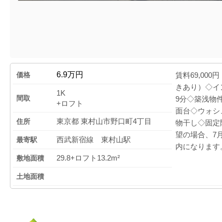
6.9万円
価格
賃料69,000
きあり）◇イ
1K
間取
9分◇築浅物
+ロフト
面台◇ウォシ
東京都 東村山市野口町4丁目
住所
物干し◇固定
望の場合、7
西武新宿線 東村山駅
最寄駅
内になります
29.8+ロフト13.2m²
敷地面積
土地面積