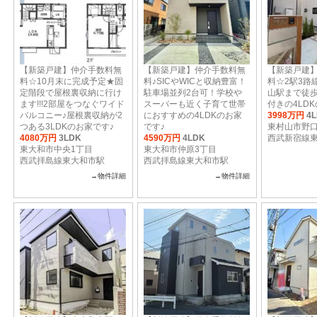
【新築戸建】仲介手数料無
【新築戸建】仲介手数料無
【新築戸建
料☆10月末に完成予定★固
料♪SICやWICと収納豊富！
料☆2駅3路
定階段で屋根裏収納に行け
駐車場並列2台可！学校や
山駅まで徒歩
ます!!!2部屋をつなぐワイド
スーパーも近く子育て世帯
付きの4LD
バルコニー♪屋根裏収納が2
におすすめの4LDKのお家
3998万円
4
つある3LDKのお家です♪
です♪
東村山市野口
4080万円
3LDK
4590万円
4LDK
西武新宿線
東大和市中央1丁目
東大和市仲原3丁目
西武拝島線東大和市駅
西武拝島線東大和市駅
→物件詳細
→物件詳細