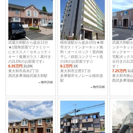
武蔵大和駅から徒歩12分
桜街道駅から徒歩10分★都
武蔵大和駅か
★1階角部屋でファミリー
市ガス！インターネット無
ンターネッ
にオススメ！セキュリティ
料！オートロック！室内物
ロックキー
キー！複層ガラス！庭付き
干し！鉄筋コンクリート造
宅配ボックス
の2LDKのお部屋です♪
の1Kのお部屋です☆
台付きの1L
6.35万円
2LDK
8.1万円
1K
す！
東大和市高木2丁目
東大和市立野3丁目
7.25万円
1L
西武多摩湖線武蔵大和駅
多摩都市モノレール桜街道
東大和市狭山
駅
西武多摩湖
→物件詳細
→物件詳細