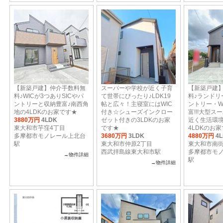
【新築戸建】仲介手数料無
スーパーや学校が近く子育
【新築戸建
料♪WICが3つありSICやパ
て世帯にぴったり♪LDK19
料♪ランドリ
ントリーと収納豊富♪南西角
帖と広々！主寝室にはWIC
ントリー・W
地の4LDKのお家です★
付き☆シューズインクロー
富!!!大型
3880万円
4LDK
ゼット付きの3LDKのお家
近く生活環
東大和市芋窪4丁目
です★
4LDKのお家
多摩都市モノレール上北台
3680万円
3LDK
4880万円
4
駅
東大和市仲原2丁目
東大和市南街
西武拝島線東大和市駅
多摩都市モ
→物件詳細
駅
→物件詳細