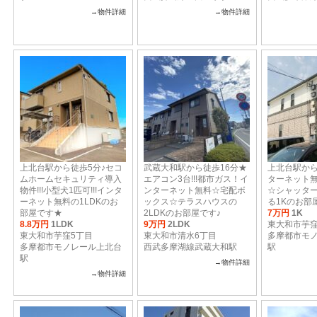
→物件詳細
→物件詳細
上北台駅から徒歩5分♪セコ
武蔵大和駅から徒歩16分★
上北台駅から
ムホームセキュリティ導入
エアコン3台!!!都市ガス！イ
ターネット
物件!!!小型犬1匹可!!!インタ
ンターネット無料☆宅配ボ
☆シャッター
ーネット無料の1LDKのお
ックス☆テラスハウスの
る1Kのお部
部屋です★
2LDKのお部屋です♪
7万円
1K
8.8万円
1LDK
9万円
2LDK
東大和市芋窪
東大和市芋窪5丁目
東大和市清水6丁目
多摩都市モ
多摩都市モノレール上北台
西武多摩湖線武蔵大和駅
駅
駅
→物件詳細
→物件詳細