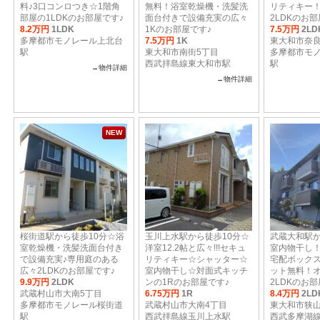
料♪3口コンロつき☆1階角
無料！浴室乾燥機・洗髪洗
リティキー！
部屋の1LDKのお部屋です♪
面台付きで設備充実の広々
2LDKのお部
8.2万円
1LDK
1Kのお部屋です♪
7.5万円
2LD
多摩都市モノレール上北台
7.5万円
1K
東大和市奈良
駅
東大和市南街5丁目
多摩都市モ
西武拝島線東大和市駅
駅
→物件詳細
→物件詳細
NEW
桜街道駅から徒歩10分☆浴
玉川上水駅から徒歩10分☆
武蔵大和駅か
室乾燥機・洗髪洗面台付き
洋室12.2帖と広々!!!セキュ
室内物干し
で設備充実♪専用庭のある
リティキー☆シャッター☆
宅配ボック
広々2LDKのお部屋です♪
室内物干し☆対面式キッチ
ット無料！
9.9万円
2LDK
ンの1Rのお部屋です♪
2LDKのお部
武蔵村山市大南5丁目
6.75万円
1R
8.4万円
2LD
多摩都市モノレール桜街道
武蔵村山市大南4丁目
東大和市狭山
駅
西武拝島線玉川上水駅
西武多摩湖