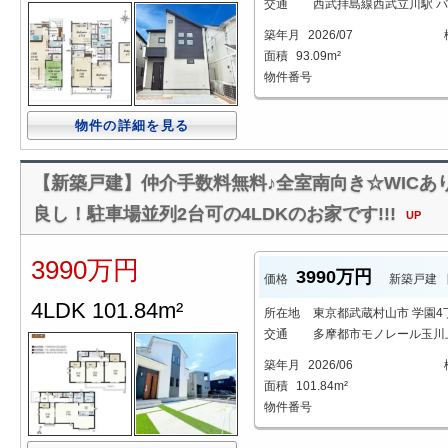
交通
西武拝島線西武立川駅 バス
築年月
2026/07
面積
93.09m²
物件番号
物件の詳細を見る
【新築戸建】仲介手数料無料♪全室南向き☆WICあ
良し！駐車場並列2台可の4LDKのお家です!!!
UP
3990万円
3990万円
価格
新築戸建
4LDK 101.84m²
所在地
東京都武蔵村山市 学園4
交通
多摩都市モノレール玉川上
築年月
2026/06
面積
101.84m²
物件番号