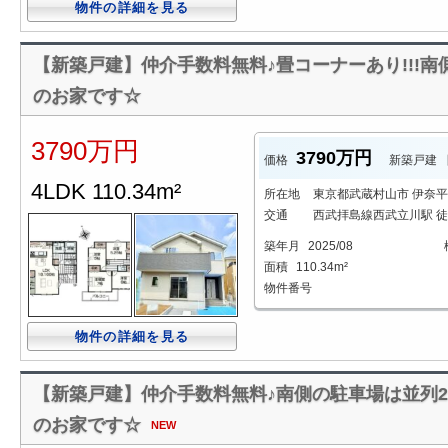
物件の詳細を見る
【新築戸建】仲介手数料無料♪畳コーナーあり!!!南
のお家です☆
3790万円
3790万円
価格
新築戸建
4LDK 110.34m²
所在地
東京都武蔵村山市 伊奈平
交通
西武拝島線西武立川駅 徒
築年月
2025/08
面積
110.34m²
物件番号
物件の詳細を見る
【新築戸建】仲介手数料無料♪南側の駐車場は並列2台
のお家です☆
NEW