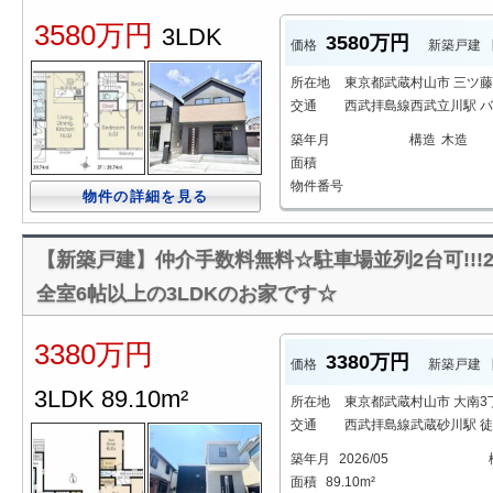
3580万円
3LDK
3580万円
価格
新築戸建
所在地
東京都武蔵村山市 三ツ藤
交通
西武拝島線西武立川駅 バス
築年月
構造
木造
面積
物件番号
物件の詳細を見る
【新築戸建】仲介手数料無料☆駐車場並列2台可!!!
全室6帖以上の3LDKのお家です☆
3380万円
3380万円
価格
新築戸建
3LDK 89.10m²
所在地
東京都武蔵村山市 大南3
交通
西武拝島線武蔵砂川駅 徒
築年月
2026/05
面積
89.10m²