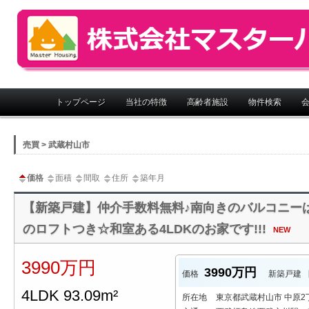
株式会社マスターハウジング
メインメニュー
トップページ
当社の特徴
高齢者施設
物件検索
売買 > 武蔵村山市
価格
面積
間取
住所
築年月
【新築戸建】仲介手数料無料♪南向きのバルコニーは
のロフトつき☆和室ある4LDKのお家です!!!
NEW
3990万円
3990万円
価格
新築戸建
4LDK 93.09m²
所在地
東京都武蔵村山市 中原2