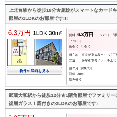
上北台駅から徒歩19分★施錠がスマートなカードキ
部屋の1LDKのお部屋です!!!
6.3万円
1LDK 30m²
6.3万円
賃料
アパート
間
7700円
敷金
0
礼金
0
所在地
東京都東大和市 中央2丁
交通
多摩都市モノレール上北台
築年月
2007/08
物件の詳細を見る
面積
30m²
物件番号
武蔵大和駅から徒歩12分★1階角部屋でファミリ
複層ガラス！庭付きの2LDKのお部屋です♪