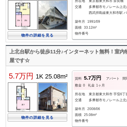
所在地
東京都東大和市 奈良橋
交通
多摩都市モノレール上北台
西武拝島線東大和市駅 バス
築年月
1991/09
面積
33.12m²
物件番号
物件の詳細を見る
上北台駅から徒歩11分♪インターネット無料！室内
屋です☆
5.7万円
1K 25.08m²
5.7万円
賃料
アパート
間
敷金
0
礼金
1ヶ月
所在地
東京都東大和市 芋窪6丁
交通
多摩都市モノレール上北台
築年月
2008/06
面積
25.08m²
物件の詳細を見る
物件番号