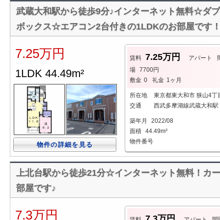
武蔵大和駅から徒歩9分♪インターネット無料☆ダ
ボックス☆エアコン2台付きの1LDKのお部屋です
7.25万円
7.25万円
賃料
アパート
場
7700円
1LDK 44.49m²
敷金
0
礼金
1ヶ月
所在地
東京都東大和市 狭山4丁
交通
西武多摩湖線武蔵大和駅 
築年月
2022/08
面積
44.49m²
物件番号
物件の詳細を見る
上北台駅から徒歩21分☆インターネット無料！カー
部屋です♪
7.3万円
7.3万円
賃料
アパート
間