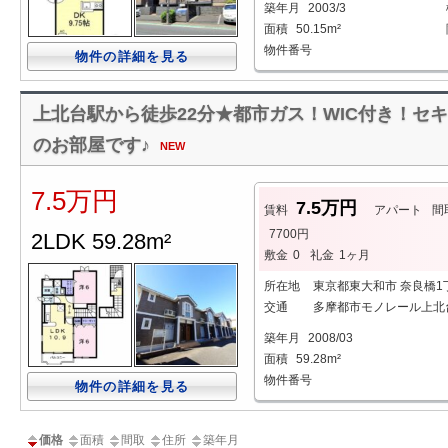
築年月
2003/3
面積
50.15m²
物件番号
物件の詳細を見る
上北台駅から徒歩22分★都市ガス！WIC付き！セキ
のお部屋です♪
NEW
7.5万円
7.5万円
賃料
アパート
間
7700円
2LDK 59.28m²
敷金
0
礼金
1ヶ月
所在地
東京都東大和市 奈良橋1
交通
多摩都市モノレール上北台
築年月
2008/03
面積
59.28m²
物件番号
物件の詳細を見る
価格
面積
間取
住所
築年月