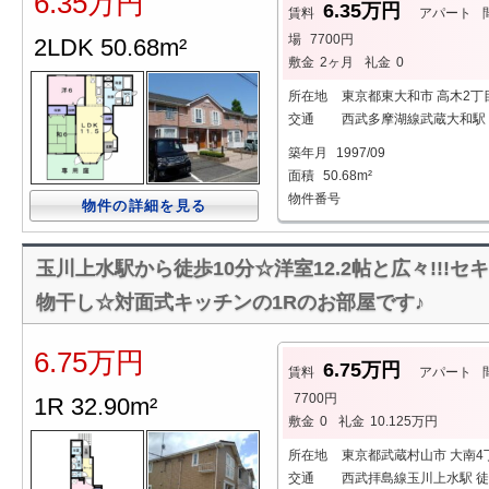
6.35万円
6.35万円
賃料
アパート
場
7700円
2LDK 50.68m²
敷金
2ヶ月
礼金
0
所在地
東京都東大和市 高木2丁
交通
西武多摩湖線武蔵大和駅 
築年月
1997/09
面積
50.68m²
物件番号
物件の詳細を見る
玉川上水駅から徒歩10分☆洋室12.2帖と広々!!!
物干し☆対面式キッチンの1Rのお部屋です♪
6.75万円
6.75万円
賃料
アパート
7700円
1R 32.90m²
敷金
0
礼金
10.125万円
所在地
東京都武蔵村山市 大南4
交通
西武拝島線玉川上水駅 徒