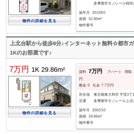
多摩都市モノレール桜街道
築年月
2010/02
面積
32.90m²
物件の詳細を見る
物件番号
上北台駅から徒歩9分♪インターネット無料☆都市ガ
1Kのお部屋です♪
7万円
1K 29.86m²
7万円
賃料
アパート
間取
円
敷金
0
礼金
7.7万円
所在地
東京都東大和市 芋窪3丁
交通
多摩都市モノレール上北台
築年月
2002/10
物件の詳細を見る
面積
29.86m²
物件番号