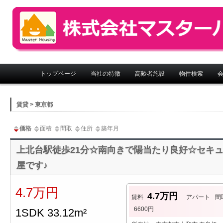
株式会社マスターハウジング
メインメニュー
トップページ
当社の特徴
高齢者施設
物件検索
賃貸 > 東京都
価格
面積
間取
住所
築年月
上北台駅徒歩21分☆南向きで陽当たり良好☆セキュ
屋です♪
4.7万円
4.7万円
賃料
アパート
間
6600円
1SDK 33.12m²