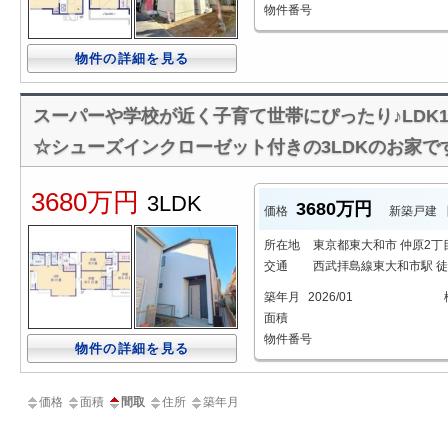
物件番号
物件の詳細を見る
スーパーや学校が近く子育て世帯にぴったり♪LDK1
☆シューズインクローゼット付きの3LDKのお家で
3680万円
3LDK
3680万円
価格
新築戸建
所在地
東京都東大和市 仲原2丁
交通
西武拝島線東大和市駅 徒
築年月
2026/01
面積
物件番号
物件の詳細を見る
価格
面積
間取
住所
築年月