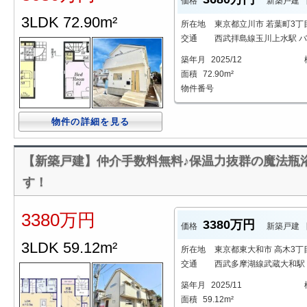
価格
新築戸建
3LDK 72.90m²
所在地
東京都立川市 若葉町3丁
交通
西武拝島線玉川上水駅 バス
築年月
2025/12
面積
72.90m²
物件番号
物件の詳細を見る
【新築戸建】仲介手数料無料♪保温力抜群の魔法瓶浴
す！
3380万円
3380万円
価格
新築戸建
3LDK 59.12m²
所在地
東京都東大和市 高木3丁
交通
西武多摩湖線武蔵大和駅 
築年月
2025/11
面積
59.12m²